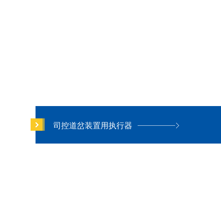
司控道岔装置用执行器