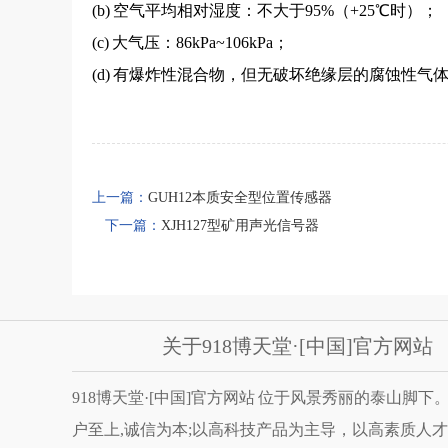
(b) 空气平均相对湿度：不大于95%（+25℃时）；
(c) 大气压：86kPa~106kPa；
(d) 有爆炸性混合物，但无破坏绝缘层的腐蚀性气
上一篇：
GUH12本质安全型位置传感器
下一篇：
XJH127型矿用声光信号器
关于918博天堂·[中国]官方网站
918博天堂·[中国]官方网站 位于风景秀丽的泰山脚
户至上,诚信为本;以高科技产品为主导，以高素质人才为主体;