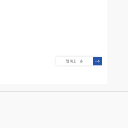
返回上一步